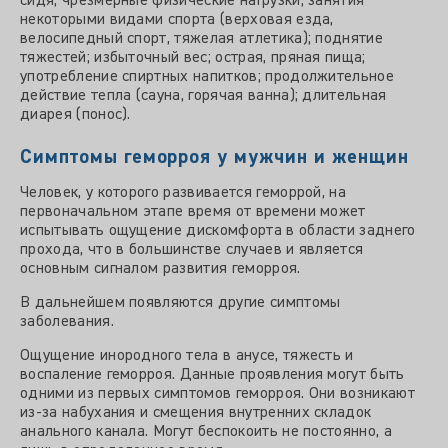
сидя; чрезмерные физические нагрузки; занятия
некоторыми видами спорта (верховая езда,
велосипедный спорт, тяжелая атлетика); поднятие
тяжестей; избыточный вес; острая, пряная пища;
употребление спиртных напитков; продолжительное
действие тепла (сауна, горячая ванна); длительная
диарея (понос).
Симптомы геморроя у мужчин и женщин
Человек, у которого развивается геморрой, на
первоначальном этапе время от времени может
испытывать ощущение дискомфорта в области заднего
прохода, что в большинстве случаев и является
основным сигналом развития геморроя.
В дальнейшем появляются другие симптомы
заболевания.
Ощущение инородного тела в анусе, тяжесть и
воспаление геморроя. Данные проявления могут быть
одними из первых симптомов геморроя. Они возникают
из-за набухания и смещения внутренних складок
анального канала. Могут беспокоить не постоянно, а