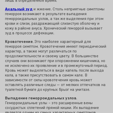
лишь в определенное время.
Анальный зуд
и жжение. Столь неприятные симптомы
геморроя возникают в результате выпадения
геморроидальных узлов, а так же выделения при этом
крови и слизи, раздражающей слизистую оболочку и
кожу в районе ануса. Хронический геморрой вызывает
зуд в процессе дефекации.
Кровотечение
. Это наиболее характерный для
геморроя симптом. Кровотечения имеют периодический
характер, а также могут различаться по
продолжительности и своему цвету. В большинстве
случаев они возникают при опорожнении кишечника, но
не исключено их проявление и в промежуточный период.
Кровь может выделяться в виде капель после выхода
кала, а также присутствовать в самом кале. В
зависимости от силы кровотечения кровь может
оставлять различные следы — от мелких отпечатков на
туалетной бумаге до крупных брызг на унитазе.
Выпадение геморроидальных узлов
.
Геморроидальные узлы – это расширенные вены
сосудистых сплетений прямой кишки. Их выпадение
является одним из самых характерных симптомов