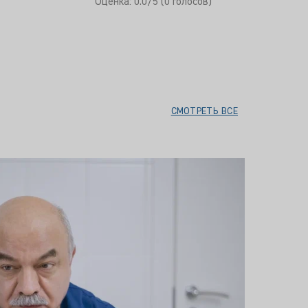
Оцените статью:
Оценка:
0.0
/5 (
0
голосов)
СМОТРЕТЬ ВСЕ