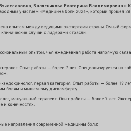
 Вячеславовна
,
Балясникова Екатерина Владимировна
и
К
ародным участием «Медицина боли 2026», который прошёл 28–3
ена опытом между ведущими экспертами страны. Очный форм
 клинические случаи с лидерами отрасли.
ссиональным опытом, чья ежедневная работа напрямую связа
теролог. Опыт работы — более 7 лет. Специализируется на з
мом.
-эндокринолог, первая категория. Опыт работы — более 19 л
ким болям и мышечному дискомфорту.
лог, мануальный терапевт. Опыт работы — более 7 лет. Экспе
е и конечностях.