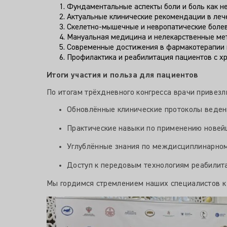
Что обсуждали на конгрессе
Программа мероприятия охватила самые актуаль
Фундаментальные аспекты боли и боль как н
Актуальные клинические рекомендации в леч
Скелетно-мышечные и невропатические боле
Мануальная медицина и нелекарственные ме
Современные достижения в фармакотерапии 
Профилактика и реабилитация пациентов с х
Итоги участия и польза для пациентов
По итогам трёхдневного конгресса врачи привез
Обновлённые клинические протоколы веден
Практические навыки по применению новейш
Углублённые знания по междисциплинарному 
Доступ к передовым технологиям реабилита
Мы гордимся стремлением наших специалистов к