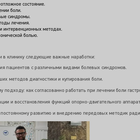
ные направления современной медицины боли:
еотложное состояние.
ении боли.
вые синдромы.
тоды лечения.
и интервенционных методах.
ронической болью.
ли в клинику следующие важные наработки:
ия пациентов с различными видами болевых синдромов.
их методов диагностики и купирования боли.
подходу: как согласованно работать при лечении боли гастро
ции и восстановления функций опорно-двигательного аппарат
 постоянному развитию и внедрению передовых методик ради