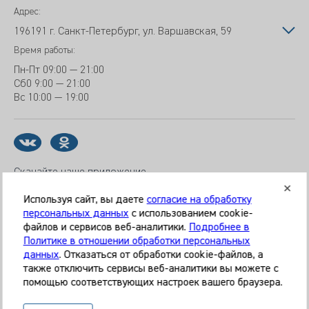
Адрес:
196191 г. Санкт-Петербург, ул. Варшавская, 59
Время работы:
Пн-Пт
09:00 — 21:00
Сб
0 9:00 — 21:00
Вс
10:00 — 19:00
Скачайте наше приложение
Используя сайт, вы даете
согласие на обработку
персональных данных
с использованием cookie-
файлов и сервисов веб-аналитики.
Подробнее в
© 2026 Клиника «МЕДИКАЛ ОН ГРУП»
Политике в отношении обработки персональных
Все права защищены
данных
. Отказаться от обработки cookie-файлов, а
также отключить сервисы веб-аналитики вы можете с
Информация, представленная на сайте, является
помощью соответствующих настроек вашего браузера.
справочной и не может служить основанием для
постановки диагноза, назначения лечения. Необходима