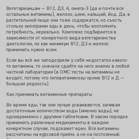
Вегетарианцам — В12, Д3, А, омега-3 (да и почти все
остальные витамины), железо, цинк, кальций, йод. Да, в
растительной пище они тоже содержатся, но съесть
столько килограмм еды в день, чтобы восполнить
потребность, нереально. Комплекс подбирается в
зависимости от конкретного вида вегетарианства
диетологом, но как минимум В12, Д3 и железо
принимать нужно всем.
Если вы всё же заподозрили у себя недостаток какого-
то витамина, то сначала сдайте на него анализ в любой
частной лаборатории (в ОМС тесты на витамины не
входят, потому что гиповитаминозы кроме В12 и Д —
большая редкость).
Как принимать витаминные препараты
Во время еды, так они лучше усваиваются, запивая
достаточным количеством воды (именно воды), не
одновременно с другими таблетками. В каком порядке
принимать различные медикаменты в каждом
конкретном случае, подскажет врач. Все витамины
рассчитаны на курсовой приём, а не на постоянный.