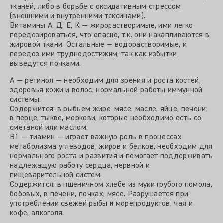
тканей, либо в борьбе с оксидативным стрессом
(внешними и внутренними токсинами).
Витамины А, Д, Е, К — жирорастворимые, ими легко
передозироваться, что опасно, т.к. они накапливаются в
жировой ткани. Остальные — водорастворимые, и
передоз ими труднодостижим, так как избытки
выведутся почками.
А — ретинол — необходим для зрения и роста костей,
здоровья кожи и волос, нормальной работы иммунной
системы.
Содержится: в рыбьем жире, мясе, масле, яйце, печени;
в перце, тыкве, моркови, которые необходимо есть со
сметаной или маслом.
В1 — тиамин — играет важную роль в процессах
метаболизма углеводов, жиров и белков, необходим для
нормального роста и развития и помогает поддерживать
надлежащую работу сердца, нервной и
пищеварительной систем.
Содержится: в пшеничном хлебе из муки грубого помола,
бобовых, в печени, почках, мясе. Разрушается при
употреблении свежей рыбы и морепродуктов, чая и
кофе, алкоголя.