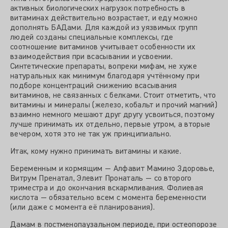
активных биологических нагрузок потребность в
витаминах действительно возрастает, и еду можно
дополнять БАДами. Для каждой из уязвимых групп
людей созданы специальные комплексы, где
соотношение витаминов учитывает особенности их
взаимодействия при всасывании и усвоении.
Синтетические препараты, вопреки мифам, не хуже
натуральных как минимум благодаря учтённому при
подборе концентраций снижению всасывания
витаминов, не связанных с белками. Стоит отметить, что
витамины и минералы (железо, кобальт и прочий магний)
взаимно немного мешают друг другу усвоиться, поэтому
лучше принимать их отдельно, первые утром, а вторые
вечером, хотя это не так уж принципиально.
Итак, кому нужно принимать витамины и какие.
Беременным и кормящим — Алфавит Мамино Здоровье,
Витрум Пренатал, Элевит Пронаталь — со второго
триместра и до окончания вскармливания. Фолиевая
кислота — обязательно всем с момента беременности
(или даже с момента её планирования).
Дамам в постменопаузальном периоде, при остеопорозе