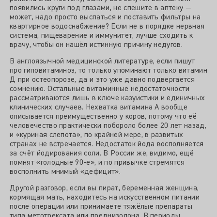
появились круги под глазами, не спешите в аптеку —
может, надо просто выспаться и поставить фильтры на
квартирное водоснабжение? Если не в порядке нервная
система, пищеварение и иммунитет, лучше сходить к
врачу, чтобы он нашёл истинную причину недугов.
В англоязычной медицинской литературе, если пишут
про гиповитаминоз, то только упоминают только витамин
Д при остеопорозе, да и это уже давно подвергается
сомнению. Остальные витаминные недостаточности
рассматриваются лишь в ключе казуистики и единичных
клинических случаев. Нехватка витамина А вообще
описывается преимущественно у коров, потому что её
человечество практически побороло более 20 лет назад,
и «куриная слепота», по крайней мере, в развитых
странах не встречается. Недостаток йода восполняется
за счёт йодирования соли. В России же, видимо, ещё
помнят «голодные 90-е», и по привычке стремятся
восполнить мнимый «дефицит».
Другой разговор, если вы пират, беременная женщина,
кормящая мать, находитесь на искусственном питании
после операции или принимаете тяжёлые препараты
типа метотрексата или преднизолона. В периоды