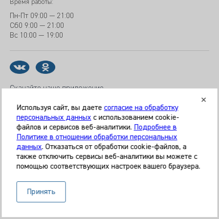
Время работы:
Пн-Пт
09:00 — 21:00
Сб
0 9:00 — 21:00
Вс
10:00 — 19:00
Скачайте наше приложение
Используя сайт, вы даете
согласие на обработку
персональных данных
с использованием cookie-
файлов и сервисов веб-аналитики.
Подробнее в
© 2026 Клиника «МЕДИКАЛ ОН ГРУП»
Политике в отношении обработки персональных
Все права защищены
данных
. Отказаться от обработки cookie-файлов, а
также отключить сервисы веб-аналитики вы можете с
Информация, представленная на сайте, является
помощью соответствующих настроек вашего браузера.
справочной и не может служить основанием для
постановки диагноза, назначения лечения. Необходима
Принять
очная консультация специалиста. Используя данный сайт,
вы даёте согласие на обработку ваших данных сервисом
Яндекс.Метрика.