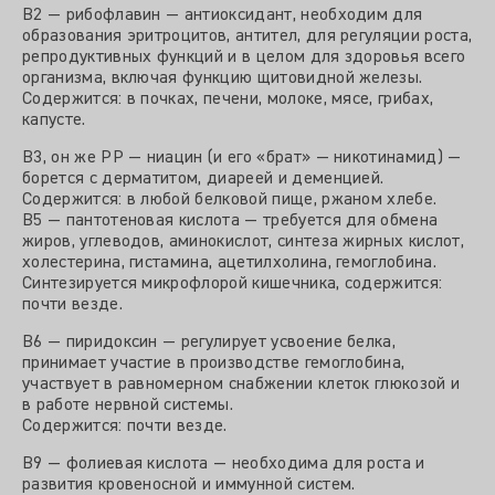
B2 — рибофлавин — антиоксидант, необходим для
образования эритроцитов, антител, для регуляции роста,
репродуктивных функций и в целом для здоровья всего
организма, включая функцию щитовидной железы.
Содержится: в почках, печени, молоке, мясе, грибах,
капусте.
В3, он же РР — ниацин (и его «брат» — никотинамид) —
борется с дерматитом, диареей и деменцией.
Содержится: в любой белковой пище, ржаном хлебе.
В5 — пантотеновая кислота — требуется для обмена
жиров, углеводов, аминокислот, синтеза жирных кислот,
холестерина, гистамина, ацетилхолина, гемоглобина.
Синтезируется микрофлорой кишечника, содержится:
почти везде.
В6 — пиридоксин — регулирует усвоение белка,
принимает участие в производстве гемоглобина,
участвует в равномерном снабжении клеток глюкозой и
в работе нервной системы.
Содержится: почти везде.
B9 — фолиевая кислота — необходима для роста и
развития кровеносной и иммунной систем.