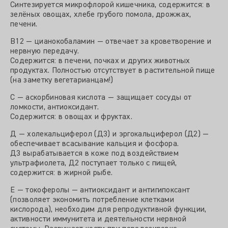
Синтезируется микрофлорой кишечника, содержится: в
зелёных овощах, хлебе грубого помола, дрожжах,
печени.
B12 — цианокобаламин — отвечает за кроветворение и
нервную передачу.
Содержится: в печени, почках и других животных
продуктах. Полностью отсутствует в растительной пище
(на заметку вегетарианцам!)
С — аскорбиновая кислота — защищает сосуды от
ломкости, антиоксидант.
Содержится: в овощах и фруктах.
Д — холекальциферол (Д3) и эргокальциферол (Д2) —
обеспечивает всасывание кальция и фосфора.
Д3 вырабатывается в коже под воздействием
ультрафиолета, Д2 поступает только с пищей,
содержится: в жирной рыбе.
Е — токоферолы — антиоксидант и антигипоксант
(позволяет экономить потребление клетками
кислорода), необходим для репродуктивной функции,
активности иммунитета и деятельности нервной