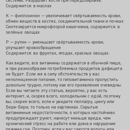
системы. Разрушает кости при передозировке.
Содержится: в маслах
К — филлохинон — увеличивает свёртываемость крови,
обмен веществ в костях, соединительной ткани и почках
Синтезируется микрофлорой кишечника, содержится: в
зелёных овощах
Р — рутин — уменьшает свёртываемость крови,
улучшает кровообращение
Содержится: во фруктах, ягодах, красных овощах.
Как видите, все витамины содержатся в обычной пище,
и при разнообразии потребляемых продуктов дефицита
не будет. Если же в силу обстоятельств у вас
неполноценное питание, то гиповитаминоз пропустить
довольно трудно, потому как его проявления очевидны.
Если вы читаете эту статью, вероятно, у вас есть
интернет, и, скорее всего, холодильник с едой, поэтому
вы, скорее всего, если и увидите пеллагру, цингу или
Бери-Бери, то только на картинках. Скрытые
витаминные недостаточности, о которых настойчиво
предупреждает рунет, нанесут меньше вреда, чем
хронический стресс на работе или дома и нарушение
режима сна. Поэтому, если у вас секутся волосы или