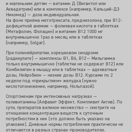
и маленьким детям — витамин Д (Вигантол или
Аквадетрим) или в комплексе (например, Кальций-Д3
Никомед) — доза индивидуальная.
На фоне приёма метотрексата, преднизолона, при В12-
дефицитной анемии — фолиевая кислота в таблетках
(Метафолин, Фолацин) и витамин В12 1000 мг
внутримышечно 1раз в месяц или в таблетках
(например, Solgar).
При полинейропатии, корешковом синдроме
(радикулите) — комплексы В1, В6, В12— Мильгамма
только внутримышечно (таблетки не содержат В12) или
Комбилипен в мышцу или в таблетках — адекватные
дозы, Нейробион — низкие дозы В12. Курсами по 2
недели под «прикрытием» желудка (нужно
кислотопонижение, например, Нольпазой).
Спортсменам при интенсивных нагрузках —
поливитамины (Алфавит Эффект, Компливит Актив). По
сути, препаратов великое множество — смотрите на
отношение концентрации веществ к суточным
потребностям в них (это должно быть указано на
упаковке). Дневные нормы потребления практически не
отличаются в разных странах-производителях.