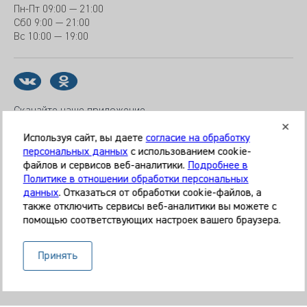
Пн-Пт
09:00 — 21:00
Сб
0 9:00 — 21:00
Вс
10:00 — 19:00
Скачайте наше приложение
Используя сайт, вы даете
согласие на обработку
персональных данных
с использованием cookie-
файлов и сервисов веб-аналитики.
Подробнее в
© 2026 Клиника «МЕДИКАЛ ОН ГРУП»
Политике в отношении обработки персональных
Все права защищены
данных
. Отказаться от обработки cookie-файлов, а
также отключить сервисы веб-аналитики вы можете с
Информация, представленная на сайте, является
помощью соответствующих настроек вашего браузера.
справочной и не может служить основанием для
постановки диагноза, назначения лечения. Необходима
Принять
очная консультация специалиста. Используя данный сайт,
вы даёте согласие на обработку ваших данных сервисом
Яндекс.Метрика.