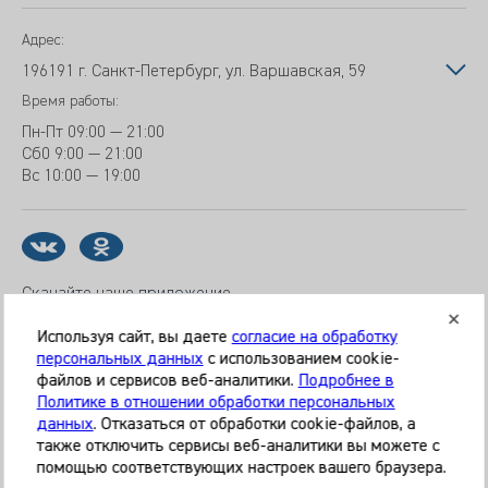
Адрес:
196191 г. Санкт-Петербург, ул. Варшавская, 59
Время работы:
Пн-Пт
09:00 — 21:00
Сб
0 9:00 — 21:00
Вс
10:00 — 19:00
Скачайте наше приложение
Используя сайт, вы даете
согласие на обработку
персональных данных
с использованием cookie-
файлов и сервисов веб-аналитики.
Подробнее в
© 2026 Клиника «МЕДИКАЛ ОН ГРУП»
Политике в отношении обработки персональных
Все права защищены
данных
. Отказаться от обработки cookie-файлов, а
также отключить сервисы веб-аналитики вы можете с
Информация, представленная на сайте, является
помощью соответствующих настроек вашего браузера.
справочной и не может служить основанием для