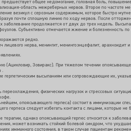
 предшествует общее недомогание, головная боль, повышение 
ализация-область межреберных нервов. Второе по частоте ме
ление везикул с серозным содержимым, которое быстро мутнее
бразуя почти сплошную линию по ходу нервов. После отторжен
ях заболевание продолжается от двух до трех недель. Высы
оузлов. Субъективно отмечается жжение и болезненность по 
поражаются редко.
 лицевого нерва, менингит, менингоэнцефалит, арахноидит и 
оявлениях.
ю (Ацикловир, Зовиракс). При тяжелом течении опоясывающего
 .
 герпетическим высыпаниям или сопровождающие их, указы
переохлаждения, физических нагрузок и стрессовых ситуаци
кофе.
ьнейшем, опоясывающего герпеса) состоит в иммунизации спе
о герпеса следует избегать контакта с лицами, которые не б
е терапии, однако опоясывающий герпес относится к заболев
ения, может возникать стойкий болевой синдром, что ухудш
ниях иммунного состояния, в таком случае пациентам рекоме