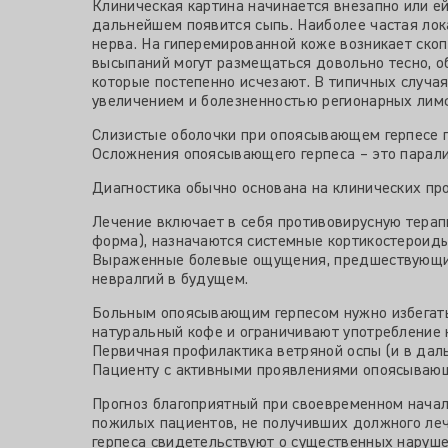
Клиническая картина начинается внезапно или ей
дальнейшем появится сыпь. Наиболее частая лок
нерва. На гиперемированной коже возникает скоп
высыпаний могут размещаться довольно тесно, о
которые постепенно исчезают. В типичных случа
увеличением и болезненностью регионарных лимф
Слизистые оболочки при опоясывающем герпесе 
Осложнения опоясывающего герпеса – это паралич
Диагностика обычно основана на клинических пр
Лечение включает в себя противовирусную терапи
форма), назначаются системные кортикостероиды
Выраженные болевые ощущения, предшествующие
невралгий в будущем.
Больным опоясывающим герпесом нужно избегать 
натуральный кофе и ограничивают употребление 
Первичная профилактика ветряной оспы (и в дал
Пациенту с активными проявлениями опоясывающег
Прогноз благоприятный при своевременном начал
пожилых пациентов, не получивших должного леч
герпеса свидетельствуют о существенных наруше