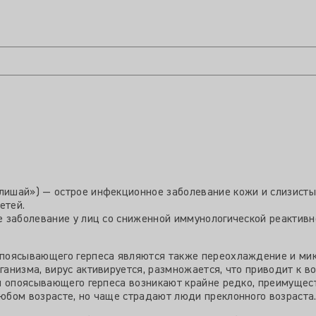
шай») — острое инфекционное заболевание кожи и слизистых,
етей.
 заболевание у лиц со сниженной иммунологической реактивн
поясывающего герпеса являются также переохлаждение и ми
низма, вирус активируется, размножается, что приводит к во
ы опоясывающего герпеса возникают крайне редко, преимущест
бом возрасте, но чаще страдают люди преклонного возраста