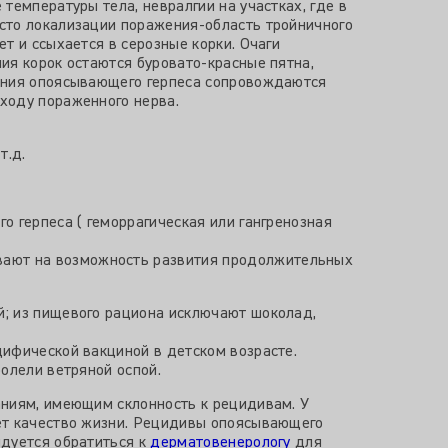
температуры тела, невралгии на участках, где в
сто локализации поражения-область тройничного
т и ссыхается в серозные корки. Очаги
ия корок остаются буровато-красные пятна,
пания опоясывающего герпеса сопровождаются
ходу пораженного нерва.
т.д.
 герпеса ( геморрагическая или гангренозная
вают на возможность развития продолжительных
й; из пищевого рациона исключают шоколад,
цифической вакциной в детском возрасте.
олели ветряной оспой.
аниям, имеющим склонность к рецидивам. У
ает качество жизни. Рецидивы опоясывающего
ндуется обратиться к
дерматовенерологу
для