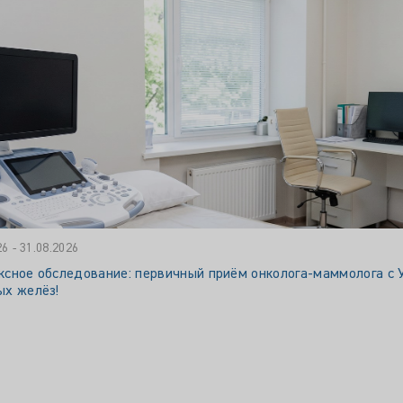
26 - 31.08.2026
сное обследование: первичный приём онколога‑маммолога с 
ых желёз!