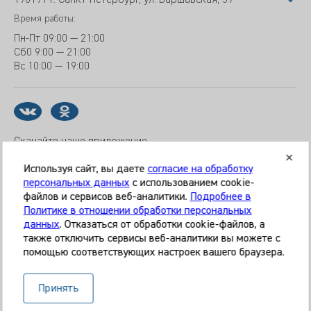
Время работы:
Пн-Пт
09:00 — 21:00
Сб
0 9:00 — 21:00
Вс
10:00 — 19:00
Скачайте наше приложение
Используя сайт, вы даете
согласие на обработку
персональных данных
с использованием cookie-
файлов и сервисов веб-аналитики.
Подробнее в
© 2026 Клиника «МЕДИКАЛ ОН ГРУП»
Политике в отношении обработки персональных
Все права защищены
данных
. Отказаться от обработки cookie-файлов, а
также отключить сервисы веб-аналитики вы можете с
Информация, представленная на сайте, является
помощью соответствующих настроек вашего браузера.
справочной и не может служить основанием для
постановки диагноза, назначения лечения. Необходима
Принять
очная консультация специалиста. Используя данный сайт,
вы даёте согласие на обработку ваших данных сервисом