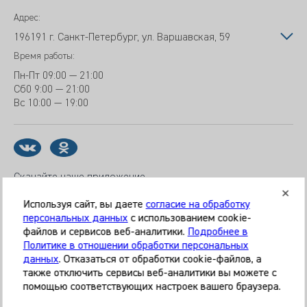
Адрес:
196191 г. Санкт-Петербург, ул. Варшавская, 59
Время работы:
Пн-Пт
09:00 — 21:00
Сб
0 9:00 — 21:00
Вс
10:00 — 19:00
Скачайте наше приложение
Используя сайт, вы даете
согласие на обработку
персональных данных
с использованием cookie-
файлов и сервисов веб-аналитики.
Подробнее в
© 2026 Клиника «МЕДИКАЛ ОН ГРУП»
Политике в отношении обработки персональных
Все права защищены
данных
. Отказаться от обработки cookie-файлов, а
также отключить сервисы веб-аналитики вы можете с
Информация, представленная на сайте, является
помощью соответствующих настроек вашего браузера.
справочной и не может служить основанием для