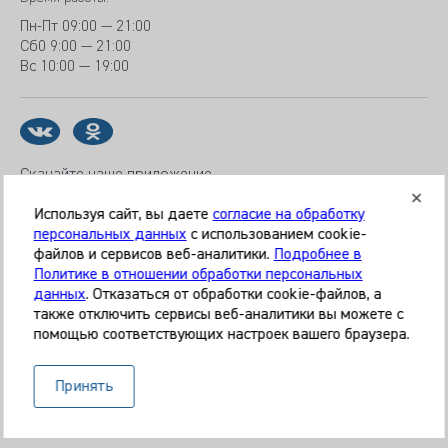
Пн-Пт
09:00 — 21:00
Сб
0 9:00 — 21:00
Вс
10:00 — 19:00
Скачайте наше приложение
Используя сайт, вы даете
согласие на обработку
персональных данных
с использованием cookie-
файлов и сервисов веб-аналитики.
Подробнее в
© 2026 Клиника «МЕДИКАЛ ОН ГРУП»
Политике в отношении обработки персональных
Все права защищены
данных
. Отказаться от обработки cookie-файлов, а
также отключить сервисы веб-аналитики вы можете с
Информация, представленная на сайте, является
помощью соответствующих настроек вашего браузера.
справочной и не может служить основанием для
постановки диагноза, назначения лечения. Необходима
Принять
очная консультация специалиста. Используя данный сайт,
вы даёте согласие на обработку ваших данных сервисом
Яндекс.Метрика.