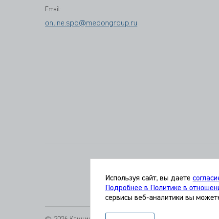
Email:
online.spb@medongroup.ru
Адрес:
196191 
Используя сайт, вы даете
согласи
Подробнее в Политике в отношен
сервисы веб-аналитики вы может
© 2026 Клиника «МЕДИКАЛ ОН ГРУП»