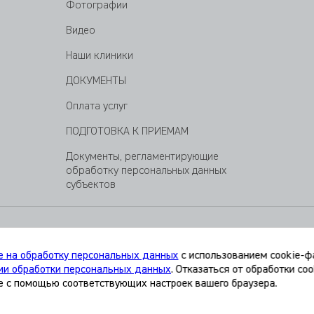
Фотографии
Видео
Наши клиники
ДОКУМЕНТЫ
Оплата услуг
ПОДГОТОВКА К ПРИЕМАМ
Документы, регламентирующие
обработку персональных данных
субъектов
г. Санкт-Петербург, ул. Варшавская, 59
е на обработку персональных данных
с использованием cookie-фа
ии обработки персональных данных
. Отказаться от обработки co
е с помощью соответствующих настроек вашего браузера.