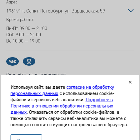
Адрес:
196191 г. Санкт-Петербург, ул. Варшавская, 59
Время работы:
Пн-Пт
09:00 — 21:00
Сб
0 9:00 — 21:00
Вс
10:00 — 19:00
Скачайте наше приложение
Используя сайт, вы даете
согласие на обработку
персональных данных
с использованием cookie-
файлов и сервисов веб-аналитики.
Подробнее в
© 2026 Клиника «МЕДИКАЛ ОН ГРУП»
Политике в отношении обработки персональных
Все права защищены
данных
. Отказаться от обработки cookie-файлов, а
также отключить сервисы веб-аналитики вы можете с
Информация, представленная на сайте, является
помощью соответствующих настроек вашего браузера.
справочной и не может служить основанием для
постановки диагноза, назначения лечения. Необходима