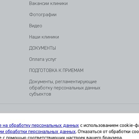
Вакансии клиники
Фотографии
Видео
Наши клиники
ДОКУМЕНТЫ
Оплата услуг
ПОДГОТОВКА К ПРИЕМАМ
Документы, регламентирующие
обработку персональных данных
субъектов
г. Санкт-Петербург, ул. Варшавская, 59
е на обработку персональных данных
с использованием cookie-фа
ии обработки персональных данных
. Отказаться от обработки co
е с помощью соответствующих настроек вашего браузера.