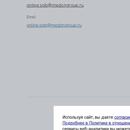
online.spb@medongroup.ru
Email:
online.spb@medongroup.ru
Адрес:
196191 
Используя сайт, вы даете
согласи
Подробнее в Политике в отношен
сервисы веб-аналитики вы может