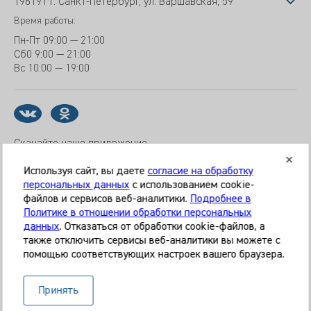
196191 г. Санкт-Петербург, ул. Варшавская, 59
Время работы:
Пн-Пт
09:00 — 21:00
Сб
0 9:00 — 21:00
Вс
10:00 — 19:00
Скачайте наше приложение
Используя сайт, вы даете
согласие на обработку
персональных данных
с использованием cookie-
файлов и сервисов веб-аналитики.
Подробнее в
© 2026 Клиника «МЕДИКАЛ ОН ГРУП»
Политике в отношении обработки персональных
Все права защищены
данных
. Отказаться от обработки cookie-файлов, а
также отключить сервисы веб-аналитики вы можете с
Информация, представленная на сайте, является
помощью соответствующих настроек вашего браузера.
справочной и не может служить основанием для
постановки диагноза, назначения лечения. Необходима
Принять
очная консультация специалиста. Используя данный сайт,
вы даёте согласие на обработку ваших данных сервисом