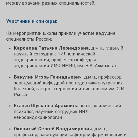
между врачами разных специальностей.
Участники и спикеры:
На мероприятии школы приняли участие ведущие
специалисты России:
Каронова Татьяна Леонидовна
, д.м.н., главный
научный сотрудник НИЛ клинической
эндокринологии, профессор кафедры
эндокринологии ИМО НМИЦ им. В.А. Алмазова
Бакулин Игорь Геннадьевич
, д.м.н., профессор,
заведующий кафедрой пропедевтики внутренних
болезней, гастроэнтерологии и диетологии им. С.М.
Рысса
Еганян Шушанна Арамовна
, к.п.н., клинический
психолог, научный сотрудник НИЛ
нейроэндокринологии
Оковитый Сергей Владимирович
, д.м.н.,
профессор, заведующий кафедрой фармакологии и