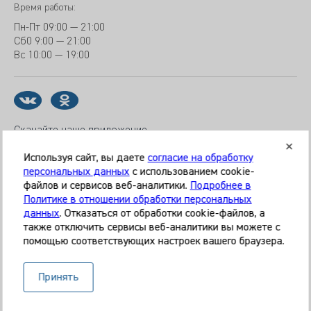
Время работы:
Пн-Пт
09:00 — 21:00
Сб
0 9:00 — 21:00
Вс
10:00 — 19:00
Скачайте наше приложение
Используя сайт, вы даете
согласие на обработку
персональных данных
с использованием cookie-
файлов и сервисов веб-аналитики.
Подробнее в
© 2026 Клиника «МЕДИКАЛ ОН ГРУП»
Политике в отношении обработки персональных
Все права защищены
данных
. Отказаться от обработки cookie-файлов, а
также отключить сервисы веб-аналитики вы можете с
Информация, представленная на сайте, является
помощью соответствующих настроек вашего браузера.
справочной и не может служить основанием для
постановки диагноза, назначения лечения. Необходима
Принять
очная консультация специалиста. Используя данный сайт,
вы даёте согласие на обработку ваших данных сервисом
Яндекс.Метрика.