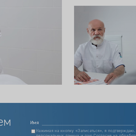
ем
Имя
Нажимая на кнопку «Записаться», я подтверждаю,
персональных данных
и даю
Согласие на обработ