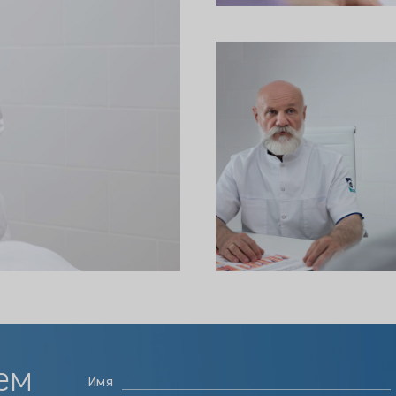
ем
Имя