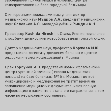
заболеваний прямой кишки в условиях Центра
колопроктологии на базе городской больницы.
С интересными докладами выступили доктор
медицинских наук
Мудров А.А
., кандидат медицинских
наук
Соловьев А.О
., молодой учёный
Рындин А.Н
..
Профессор
Kashida Hiroshi,
г. Осака, Япония поделился
способами диагностики новообразований толстой кишки.
Доктор медицинских наук, профессор
Коржева И.Ю.
представила логистику движения больных в центре
эндоскопических исследований г. Москвы.
Врач
Горбунов И.Н.
представил новый «флагманский
центр» ургентной помощи ( скорая медицинская
помощь) на базе больницы №15 г. Москвы, где всё
унифицировано и медперсонал не тратит время на
заполнение медицинских документов, имея полную
информацию о пациенте с этапа его направления, в том
числе по неотложным состояниям.