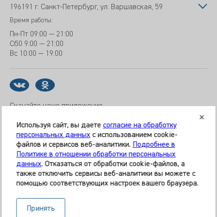
196191 г. Санкт-Петербург, ул. Варшавская, 59
Время работы:
Пн-Пт
09:00 — 21:00
Сб
0 9:00 — 21:00
Вс
10:00 — 19:00
Скачайте наше приложение
Используя сайт, вы даете
согласие на обработку
персональных данных
с использованием cookie-
файлов и сервисов веб-аналитики.
Подробнее в
© 2026 Клиника «МЕДИКАЛ ОН ГРУП»
Политике в отношении обработки персональных
Все права защищены
данных
. Отказаться от обработки cookie-файлов, а
также отключить сервисы веб-аналитики вы можете с
Информация, представленная на сайте, является
помощью соответствующих настроек вашего браузера.
справочной и не может служить основанием для
постановки диагноза, назначения лечения. Необходима
Принять
очная консультация специалиста. Используя данный сайт,