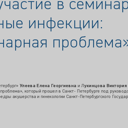
участие в семина
ные инфекции:
арная проблема»,
етербург»
Улеева Елена Георгиевна
и Л
укинцова Виктория
роблема», который прошел в Санкт- Петербурге под руководс
афедры акушерства и гинекологии Санкт-Петербургского Госуда