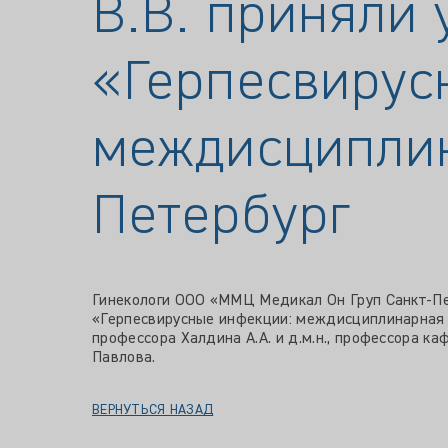
В.В. приняли 
«Герпесвирус
междисциплин
Петербург
Гинекологи ООО «ММЦ Медикал Он Груп Санкт-П
«Герпесвирусные инфекции: междисциплинарная п
профессора Халдина А.А. и д.м.н., профессора к
Павлова.
ВЕРНУТЬСЯ НАЗАД