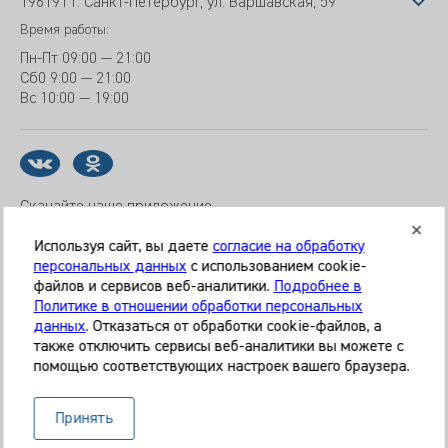
196191 г. Санкт-Петербург, ул. Варшавская, 59
Время работы:
Пн-Пт
09:00 — 21:00
Сб
0 9:00 — 21:00
Вс
10:00 — 19:00
Скачайте наше приложение
Используя сайт, вы даете
согласие на обработку
персональных данных
с использованием cookie-
файлов и сервисов веб-аналитики.
Подробнее в
© 2026 Клиника «МЕДИКАЛ ОН ГРУП»
Политике в отношении обработки персональных
Все права защищены
данных
. Отказаться от обработки cookie-файлов, а
также отключить сервисы веб-аналитики вы можете с
Информация, представленная на сайте, является
помощью соответствующих настроек вашего браузера.
справочной и не может служить основанием для
постановки диагноза, назначения лечения. Необходима
Принять
очная консультация специалиста. Используя данный сайт,
вы даёте согласие на обработку ваших данных сервисом